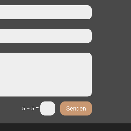
=
Senden
5 + 5