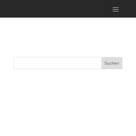
Mein Konto
Suchen
Neueste Beiträge
Neueste Kommentare
Es sind keine Kommentare vorhanden.