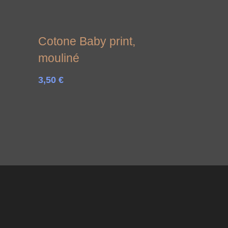
Cotone Baby print,
mouliné
3,50
€