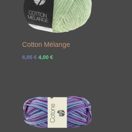
Cotton Mélange
Ursprünglicher
Aktueller
6,95
€
4,00
€
Preis
Preis
war:
ist:
6,95 €
4,00 €.