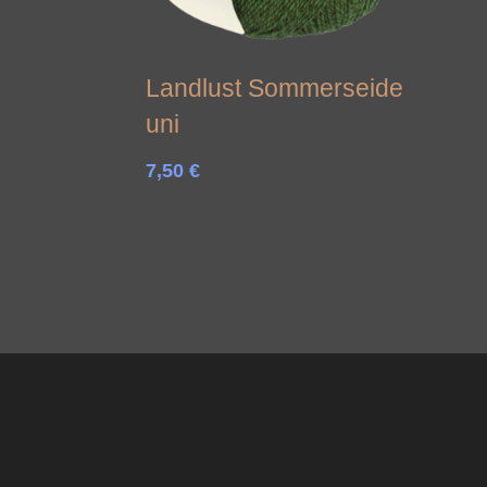
Landlust Sommerseide
uni
7,50
€