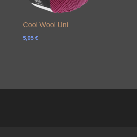
Cool Wool Uni
5,95
€