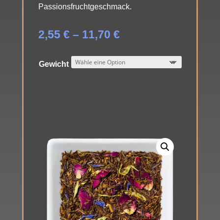
Passionsfruchtgeschmack.
Preisspanne:
2,55
€
–
11,70
€
2,55 €
bis
Gewicht
11,70 €