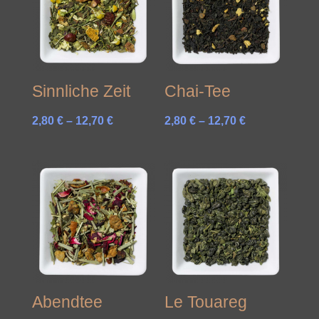
Sinnliche Zeit
Chai-Tee
Preisspanne:
Preisspanne:
2,80
€
–
12,70
€
2,80
€
–
12,70
€
2,80 €
2,80 €
bis
bis
12,70 €
12,70 €
Abendtee
Le Touareg