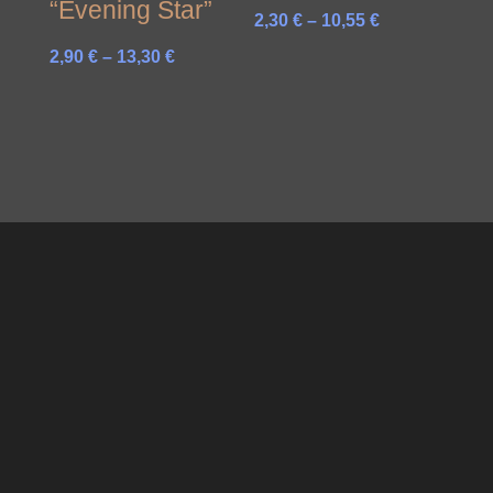
“Evening Star”
Preisspanne:
2,30
€
–
10,55
€
2,30 €
Preisspanne:
2,90
€
–
13,30
€
bis
2,90 €
10,55 €
bis
13,30 €