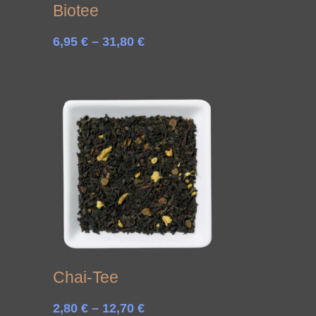
Biotee
Preisspanne:
6,95
€
–
31,80
€
6,95 €
bis
31,80 €
Chai-Tee
Preisspanne:
2,80
€
–
12,70
€