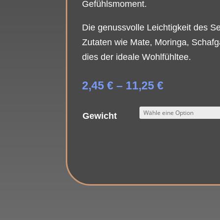
Gefühlsmoment.
Die genussvolle Leichtigkeit des Se
Zutaten wie Mate, Moringa, Schafg
dies der ideale Wohlfühltee.
Preisspan
2,45
€
–
11,25
€
2,45 €
bis
Gewicht
11,25 €