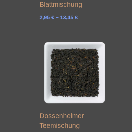
Blattmischung
Preisspanne:
2,95
€
–
13,45
€
2,95 €
bis
13,45 €
Dossenheimer
Teemischung