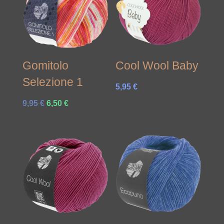
Gomitolo
Cool Wool Baby
Selezione 1
5,95
€
Ursprünglicher
Aktueller
9,95
€
6,50
€
Preis
Preis
war:
ist:
9,95 €
6,50 €.