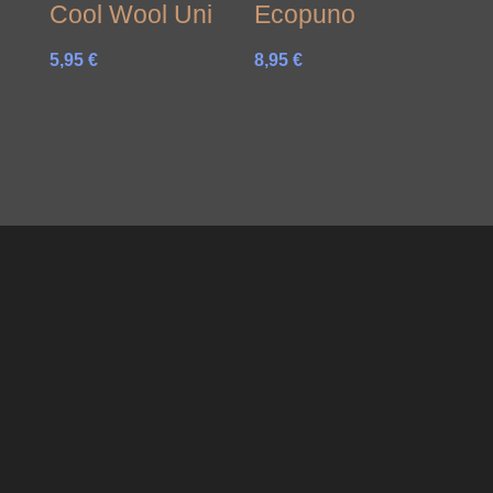
Cool Wool Uni
Ecopuno
5,95
€
8,95
€