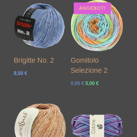
ANGEBOT!
Brigitte No. 2
Gomitolo
Selezione 2
8,50
€
Ursprünglicher
Aktueller
9,95
€
5,00
€
Preis
Preis
war:
ist:
9,95 €
5,00 €.