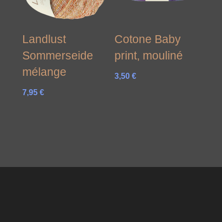
Landlust
Cotone Baby
Sommerseide
print, mouliné
mélange
3,50
€
7,95
€