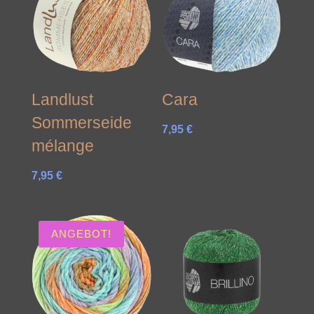
Landlust
Cara
Sommerseide
7,95
€
mélange
7,95
€
ANGEBOT!