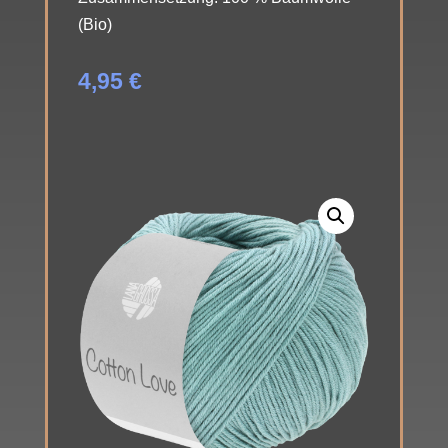
(Bio)
4,95
€