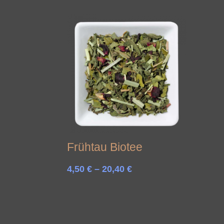
bis
16,65 €
Frühtau Biotee
Preisspanne:
4,50
€
–
20,40
€
4,50 €
bis
20,40 €