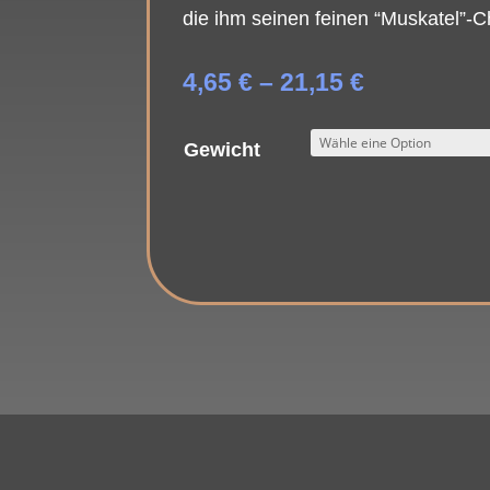
die ihm seinen feinen “Muskatel”-Ch
Preisspan
4,65
€
–
21,15
€
4,65 €
bis
Gewicht
21,15 €