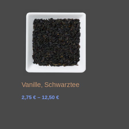
13,45 €
Vanille, Schwarztee
Preisspanne:
2,75
€
–
12,50
€
2,75 €
bis
12,50 €