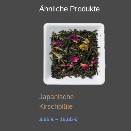
Ähnliche Produkte
Japanische
Kirschblüte
Preisspanne:
3,65
€
–
16,65
€
3,65 €