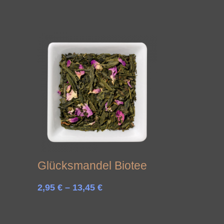
Glücksmandel Biotee
Preisspanne:
2,95
€
–
13,45
€
2,95 €
bis