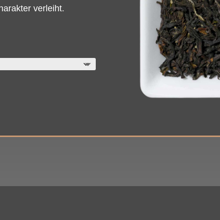
arakter verleiht.
ne: