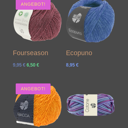
ANGEBOT!
Fourseason
Ecopuno
Ursprünglicher
Aktueller
9,95
€
6,50
€
8,95
€
Preis
Preis
war:
ist:
9,95 €
6,50 €.
ANGEBOT!