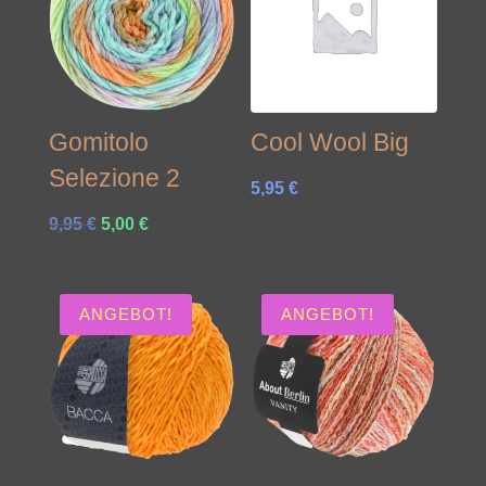
Gomitolo
Cool Wool Big
Selezione 2
5,95
€
Ursprünglicher
Aktueller
9,95
€
5,00
€
Preis
Preis
war:
ist:
9,95 €
5,00 €.
ANGEBOT!
ANGEBOT!