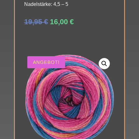
Nadelstärke: 4,5 – 5
Ursprünglicher
Aktueller
19,95
€
16,00
€
Preis
Preis
war:
ist:
19,95 €
16,00 €.
ANGEBOT!