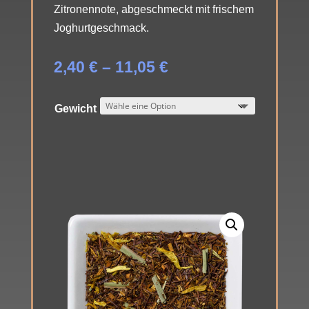
Zitronennote, abgeschmeckt mit frischem
Joghurtgeschmack.
Preisspanne:
2,40
€
–
11,05
€
2,40 €
bis
Gewicht
11,05 €