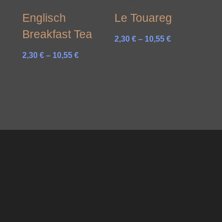
Englisch
Le Touareg
Breakfast Tea
Preisspanne:
2,30
€
–
10,55
€
2,30 €
Preisspanne:
2,30
€
–
10,55
€
bis
2,30 €
10,55 €
bis
10,55 €