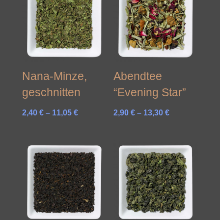
Nana-Minze,
Abendtee
geschnitten
“Evening Star”
Preisspanne:
Preisspanne:
2,40
€
–
11,05
€
2,90
€
–
13,30
€
2,40 €
2,90 €
bis
bis
11,05 €
13,30 €