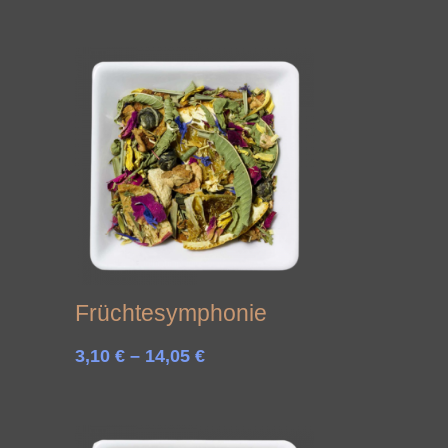
Früchtesymphonie
Preisspanne:
3,10
€
–
14,05
€
3,10 €
bis
14,05 €