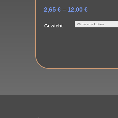
Preisspan
2,65
€
–
12,00
€
2,65 €
bis
Gewicht
12,00 €