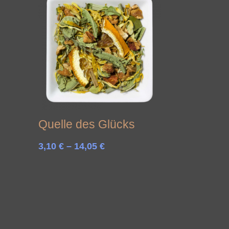
Quelle des Glücks
Preisspanne:
3,10
€
–
14,05
€
3,10 €
bis
14,05 €