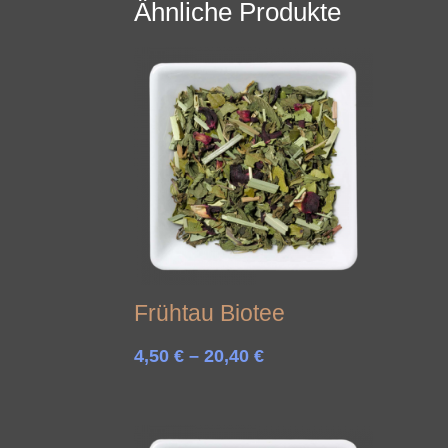
Ähnliche Produkte
Frühtau Biotee
Preisspanne:
4,50
€
–
20,40
€
4,50 €
bis
20,40 €