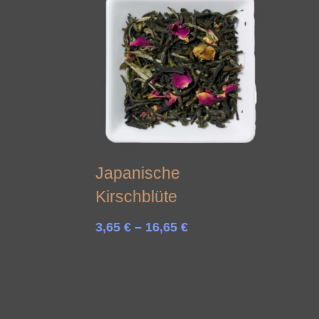
Japanische
Kirschblüte
Preisspanne:
3,65
€
–
16,65
€
3,65 €
bis
16,65 €