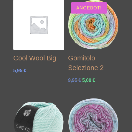
ANGEBOT!
Cool Wool Big
Gomitolo
Selezione 2
5,95
€
Ursprünglicher
Aktueller
9,95
€
5,00
€
Preis
Preis
war:
ist:
9,95 €
5,00 €.