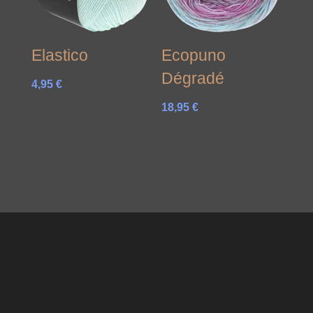
Elastico
Ecopuno
Dégradé
4,95
€
18,95
€