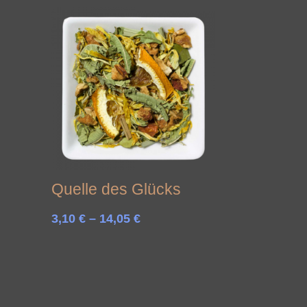
Quelle des Glücks
Preisspanne:
3,10
€
–
14,05
€
3,10 €
bis
14,05 €