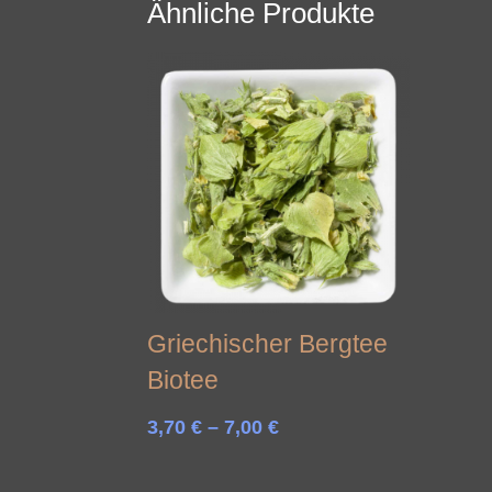
Ähnliche Produkte
Griechischer Bergtee
Biotee
Preisspanne:
3,70
€
–
7,00
€
3,70 €