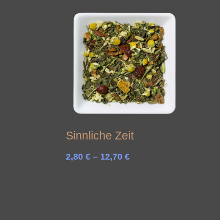
bis
7,00 €
Sinnliche Zeit
Preisspanne:
2,80
€
–
12,70
€
2,80 €
bis
12,70 €