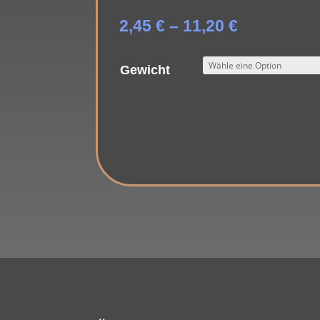
Preisspan
2,45
€
–
11,20
€
2,45 €
bis
Gewicht
11,20 €