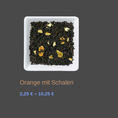
Orange mit Schalen
Preisspanne:
2,25
€
–
10,25
€
2,25 €
bis
10,25 €