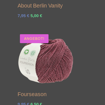
About Berlin Vanity
Ursprünglicher
Aktueller
7,95
€
5,00
€
Preis
Preis
war:
ist:
7,95 €
5,00 €.
ANGEBOT!
Fourseason
Ursprünglicher
Aktueller
9,95
€
6,50
€