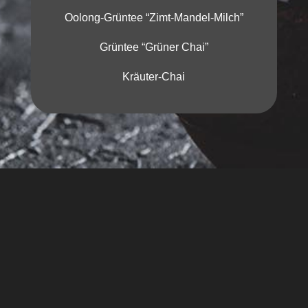
Oolong-Grüntee “Zimt-Mandel-Milch”
Grüntee “Grüner Chai”
Kräuter-Chai